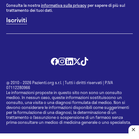
Consulta la nostra
informativa sulla privacy
per sapere di più sul
trattamento dei tuoi dati.
@ 2010 - 2026 Pazienti.org s.r.l.
|
Tutti i diritti riservati
|
P.IVA
07112280966
Le informazioni proposte in questo sito non sono un consulto
medico. In nessun caso, queste informazioni sostituiscono un
consulto, una visita o una diagnosi formulata dal medico. Non si
devono considerare le informazioni disponibili come suggerimenti
per la formulazione di una diagnosi, la determinazione di un
trattamento o l’assunzione o sospensione di un farmaco senza
prima consultare un medico di medicina generale o uno specialista.