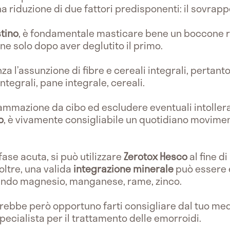
a riduzione di due fattori predisponenti: il sovrappe
stino
, è fondamentale masticare bene un boccone r
 solo dopo aver deglutito il primo.
za l’assunzione di fibre e cereali integrali, pertan
integrali, pane integrale, cereali.
iammazione da cibo ed escludere eventuali intolleran
o
, è vivamente consigliabile un quotidiano moviment
 fase acuta, si può utilizzare
Zerotox Hesco
al fine di
ltre, una valida
integrazione minerale
può essere 
ando magnesio, manganese, rame, zinco.
arebbe però opportuno farti consigliare dal tuo med
pecialista per il trattamento delle emorroidi.