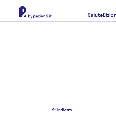
About Pazienti.it
Salute
Dizio
Indietro