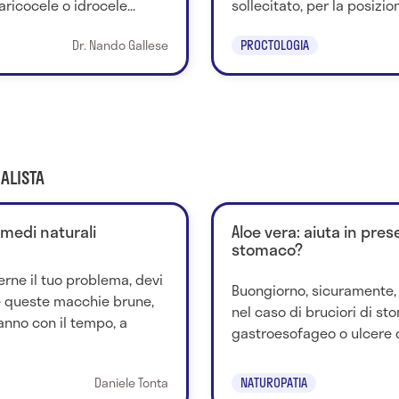
aricocele o idrocele...
sollecitato, per la posizion
Dr. Nando Gallese
PROCTOLOGIA
ALISTA
imedi naturali
Aloe vera: aiuta in pres
stomaco?
rne il tuo problema, devi
Buongiorno, sicuramente, 
é queste macchie brune,
nel caso di bruciori di st
anno con il tempo, a
gastroesofageo o ulcere d
Daniele Tonta
NATUROPATIA