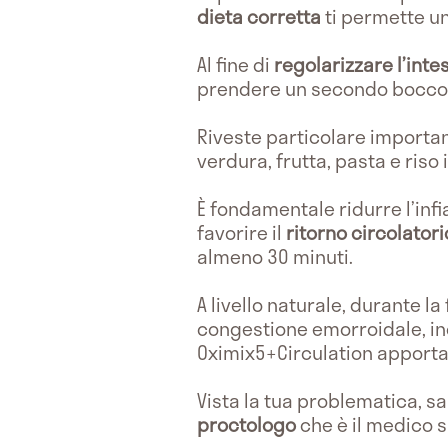
dieta corretta
ti permette un
Al fine di
regolarizzare l’inte
prendere un secondo boccone
Riveste particolare importan
verdura, frutta, pasta e riso 
È fondamentale ridurre l’inf
favorire il
ritorno circolatori
almeno 30 minuti.
A livello naturale, durante la
congestione emorroidale, ino
Oximix5+Circulation apport
Vista la tua problematica, s
proctologo
che è il medico s