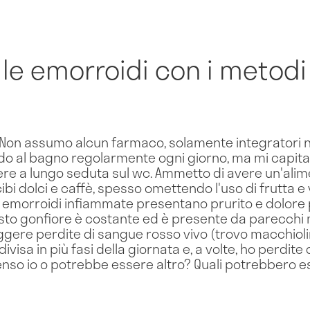
le emorroidi con i metodi 
Non assumo alcun farmaco, solamente integratori nat
do al bagno regolarmente ogni giorno, ma mi capita 
ere a lungo seduta sul wc. Ammetto di avere un'alim
 dolci e caffè, spesso omettendo l'uso di frutta e 
e emorroidi infiammate presentano prurito e dolore 
esto gonfiore è costante ed è presente da parecchi
ggere perdite di sangue rosso vivo (trovo macchioli
visa in più fasi della giornata e, a volte, ho perdite 
so io o potrebbe essere altro? Quali potrebbero es