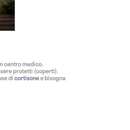
 un centro medico.
ere protetti (coperti).
ase di
cortisone
e bisogna