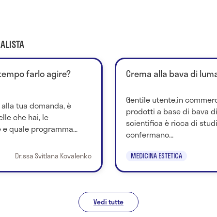
ALISTA
empo farlo agire?
Crema alla bava di lum
Gentile utente,in commerc
 alla tua domanda, è
prodotti a base di bava di
lle che hai, le
scientifica è ricca di stu
e e quale programma...
confermano...
Dr.ssa Svitlana Kovalenko
MEDICINA ESTETICA
Vedi tutte