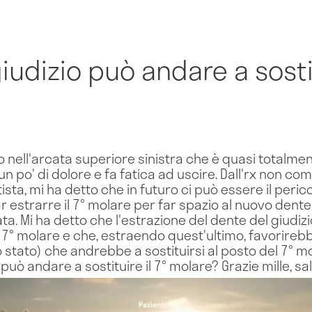
iudizio può andare a sostit
io nell'arcata superiore sinistra che è quasi totalm
 po' di dolore e fa fatica ad uscire. Dall'rx non com
ta, mi ha detto che in futuro ci può essere il perico
ar estrarre il 7° molare per far spazio al nuovo dente
cata. Mi ha detto che l'estrazione del dente del giudiz
 7° molare e che, estraendo quest'ultimo, favorirebb
to stato) che andrebbe a sostituirsi al posto del 7° 
può andare a sostituire il 7° molare? Grazie mille, sal