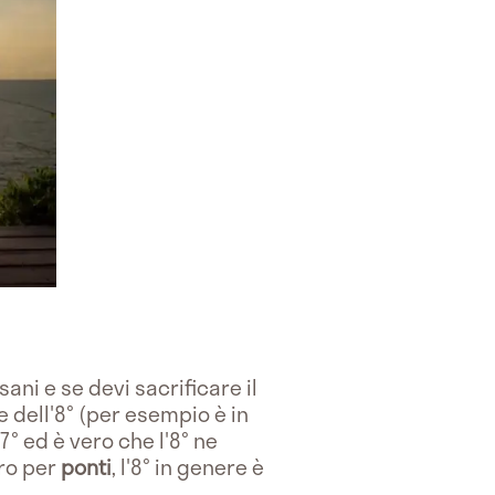
ani e se devi sacrificare il
e dell'8° (per esempio è in
° ed è vero che l'8° ne
tro per
ponti
, l'8° in genere è