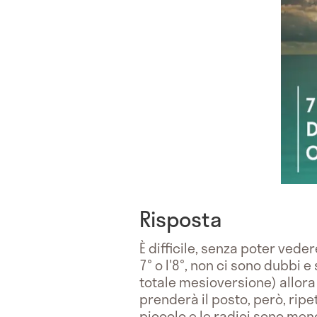
Risposta
È difficile, senza poter veder
7° o l'8°, non ci sono dubbi e s
totale mesioversione) allora 
prenderà il posto, però, ripe
piccolo e le radici sono men