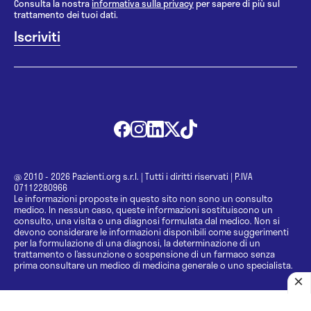
Consulta la nostra
informativa sulla privacy
per sapere di più sul
trattamento dei tuoi dati.
@ 2010 - 2026 Pazienti.org s.r.l.
|
Tutti i diritti riservati
|
P.IVA
07112280966
Le informazioni proposte in questo sito non sono un consulto
medico. In nessun caso, queste informazioni sostituiscono un
consulto, una visita o una diagnosi formulata dal medico. Non si
devono considerare le informazioni disponibili come suggerimenti
per la formulazione di una diagnosi, la determinazione di un
trattamento o l’assunzione o sospensione di un farmaco senza
prima consultare un medico di medicina generale o uno specialista.