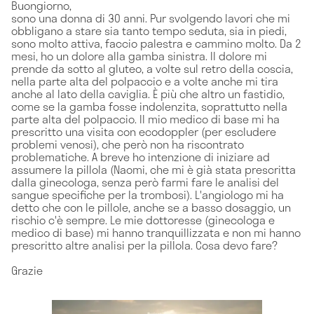
Buongiorno,
sono una donna di 30 anni. Pur svolgendo lavori che mi
obbligano a stare sia tanto tempo seduta, sia in piedi,
sono molto attiva, faccio palestra e cammino molto. Da 2
mesi, ho un dolore alla gamba sinistra. Il dolore mi
prende da sotto al gluteo, a volte sul retro della coscia,
nella parte alta del polpaccio e a volte anche mi tira
anche al lato della caviglia. È più che altro un fastidio,
come se la gamba fosse indolenzita, soprattutto nella
parte alta del polpaccio. Il mio medico di base mi ha
prescritto una visita con ecodoppler (per escludere
problemi venosi), che però non ha riscontrato
problematiche. A breve ho intenzione di iniziare ad
assumere la pillola (Naomi, che mi è già stata prescritta
dalla ginecologa, senza però farmi fare le analisi del
sangue specifiche per la trombosi). L'angiologo mi ha
detto che con le pillole, anche se a basso dosaggio, un
rischio c'è sempre. Le mie dottoresse (ginecologa e
medico di base) mi hanno tranquillizzata e non mi hanno
prescritto altre analisi per la pillola. Cosa devo fare?
Grazie