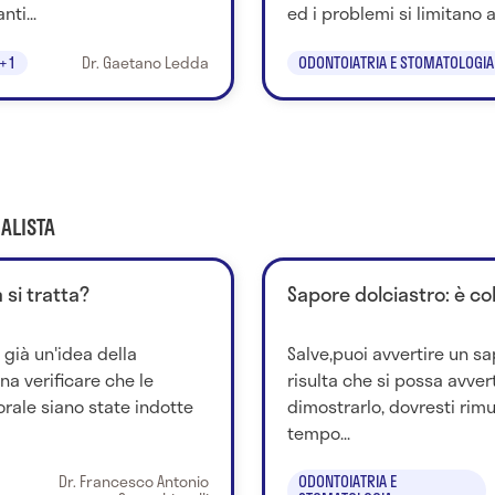
ti...
ed i problemi si limitano a
+1
Dr. Gaetano Ledda
ODONTOIATRIA E STOMATOLOGIA
ALISTA
 si tratta?
Sapore dolciastro: è co
già un'idea della
Salve,puoi avvertire un sa
na verificare che le
risulta che si possa avver
orale siano state indotte
dimostrarlo, dovresti rimu
tempo...
Dr. Francesco Antonio
ODONTOIATRIA E