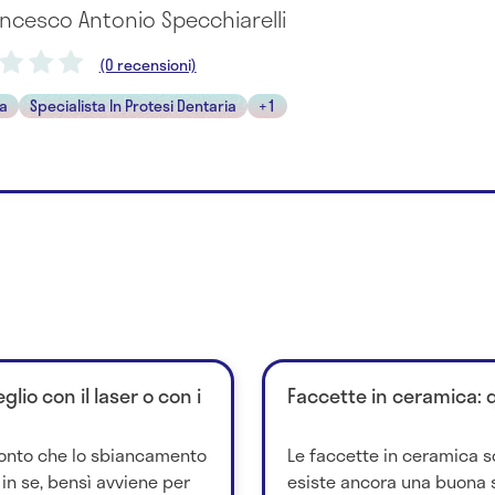
ancesco Antonio Specchiarelli
(0 recensioni)
ta
Specialista In Protesi Dentaria
+1
io con il laser o con i
Faccette in ceramica: 
 conto che lo sbiancamento
Le faccette in ceramica 
 in se, bensì avviene per
esiste ancora una buona s