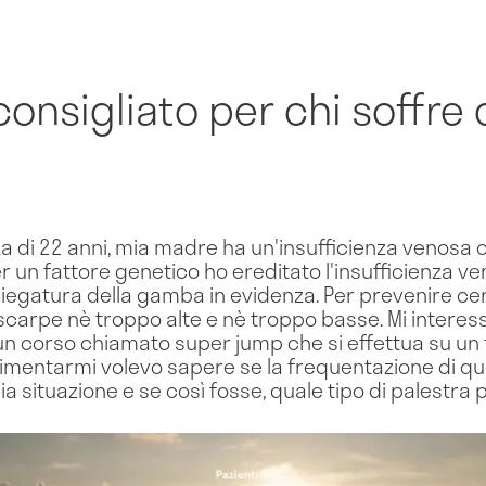
onsigliato per chi soffre 
 di 22 anni, mia madre ha un'insufficienza venosa 
r un fattore genetico ho ereditato l'insufficienza 
 piegatura della gamba in evidenza. Per prevenire c
 scarpe nè troppo alte e nè troppo basse. Mi intere
un corso chiamato super jump che si effettua su un t
cimentarmi volevo sapere se la frequentazione di q
situazione e se così fosse, quale tipo di palestra po