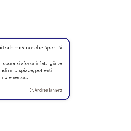
mitrale e asma: che sport si
l cuore si sforza infatti già te
indi mi dispiace, potresti
pre senza...
Dr. Andrea Iannetti