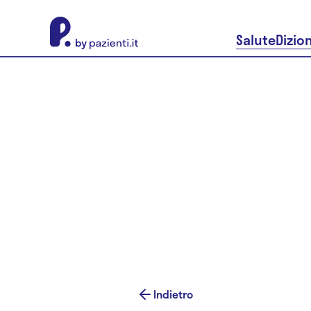
About Pazienti.it
Salute
Dizio
Indietro