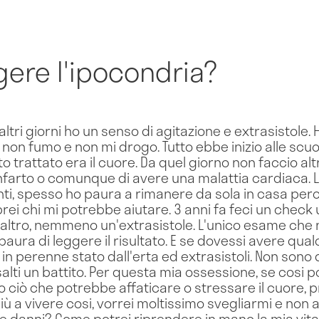
ere l'ipocondria?
ltri giorni ho un senso di agitazione e extrasistole.
i, non fumo e non mi drogo. Tutto ebbe inizio alle sc
o trattato era il cuore. Da quel giorno non faccio altr
infarto o comunque di avere una malattia cardiaca. L
ti, spesso ho paura a rimanere da sola in casa per
i chi mi potrebbe aiutare. 3 anni fa feci un check u
'altro, nemmeno un'extrasistole. L'unico esame che n
 paura di leggere il risultato. E se dovessi avere qua
i) in perenne stato dall'erta ed extrasistoli. Non son
alti un battito. Per questa mia ossessione, se cosi po
to ciò che potrebbe affaticare o stressare il cuore,
più a vivere cosi, vorrei moltissimo svegliarmi e non 
e danni? Come potrei riprendere in mano la mia vit