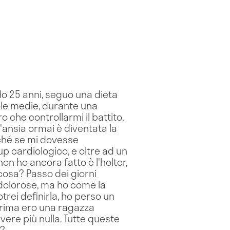
 Ho 25 anni, seguo una dieta
uole medie, durante una
o che controllarmi il battito,
'ansia ormai è diventata la
ché se mi dovesse
p cardiologico, e oltre ad un
on ho ancora fatto è l'holter,
lcosa? Passo dei giorni
o dolorose, ma ho come la
trei definirla, ho perso un
 prima ero una ragazza
avere più nulla. Tutte queste
a?