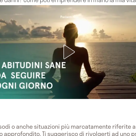
odi o anche situazioni più marcatamente riferite a
approfondito. Ti suggerisco di rivolgerti ad uno p