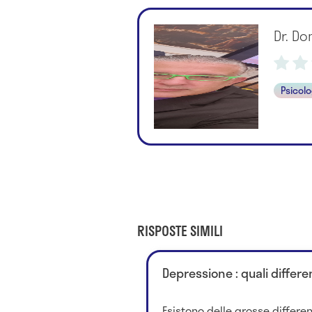
Dr. D
Psicol
RISPOSTE SIMILI
Depressione : quali differ
Esistono delle grosse differe