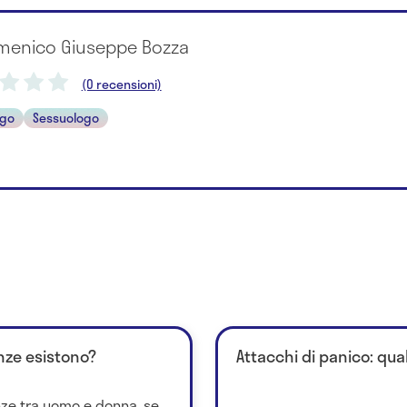
omenico Giuseppe Bozza
(0 recensioni)
ogo
Sessuologo
enze esistono?
Attacchi di panico: qual
nze tra uomo e donna, se