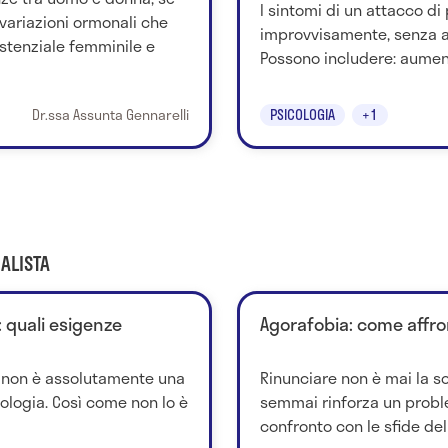
I sintomi di un attacco d
e variazioni ormonali che
improvvisamente, senza 
istenziale femminile e
Possono includere: aument
Dr.ssa Assunta Gennarelli
PSICOLOGIA
+1
ALISTA
 quali esigenze
Agorafobia: come affro
, non è assolutamente una
Rinunciare non è mai la s
logia. Così come non lo è
semmai rinforza un probl
confronto con le sfide dell