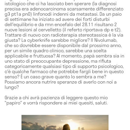
istologico che ci ha lasciato ben sperare (la diagnosi
precisa era adenocarcinoma scarsamente differenziato
g3 pt1a pn0) linfonodi indenni da metastasi. Da un paio
di settimane ha iniziato ad avere dei forti disturbi
dell'equilibrio e da rmn encefalo del 28.11 risultano 2
nuove lesioni al cervelletto (il referto riportava dp e t2).
Trattare di nuovo con radioterapia stereotassica è la via
giusta? La cyberknife sarebbe migliore? Il Nivolumab,
che so dovrebbe essere disponibile dal prossimo anno,
per un simile quadro clinico, sarebbe una scelta
applicabile e fruttuosa? Al momento, papà sembra sia in
uno stato di preoccupante depressione, ma rifiuta
categoricamente qualsiasi tipo di supporto psicologico,
c'è qualche farmaco che potrebbe fargli bene in questo
senso? È un caso grave quanto lo sembra a me?
Possiamo ancora nutrire speranze di averlo con noi a
lungo?
Grazie a chi avrà pazienza di leggere questo mio
"papiro" e vorrà rispondere ai miei quesiti, saluti.