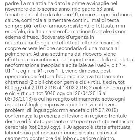
padre. La malattia ha dato le prime avvisaglie nel
novembre dello scorso anno: mio padre 56 anni,
fumatore incallito da almeno 40, uomo sempre in buona
salute, comincia a lamentare continui mal di testa
sempre più forti e farmaco resistenti, effettuata rmn
encefalo, risulta una eteroformazione frontale dx con
edema diffuso. Ricoverato d'urgenza in
neurotraumatologia ed effettuati ulteriori esami, si
scopre essere lesione secondaria di una massa al
polmone sx. Ad una settimana dal ricovero, viene
effettuata craniotiomia per asportazione della suddetta
neoformazione (neoplasia epiteliale ae1/ae3+, cit 7 +,
ttf-1+, egfr-, alk1-, ros 1- ), viene dimesso, post
operatorio perfetto, a febbraio iniziava trattamento
cht/rt nad (2 cicli cht con gem e cis + rt su t ed n, tot
600cgy dal 20.01.2016 al 18.02.2016; 2 cicli cht con gem
e cis + rt su t, tot 5040 cgy dal 26/04/2016 al
08/06/2016) a cui ha reagito ottimamente sotto ogni
aspetto. A luglio, improvvisamente inizia ad avere
problemi di linguaggio: rmn encefalo (15.07.2016)
confermava la presenza di lesione in regione frontale
destra ed è stato pertanto sottoposto a rt stereotassica
cerebrale (tot 2550 cgy). Il 30 agosto è stata effettuata
lobectomia polmonare inferiore sinistra estesa al
segmento posteriore del lobo superiore sinistro,