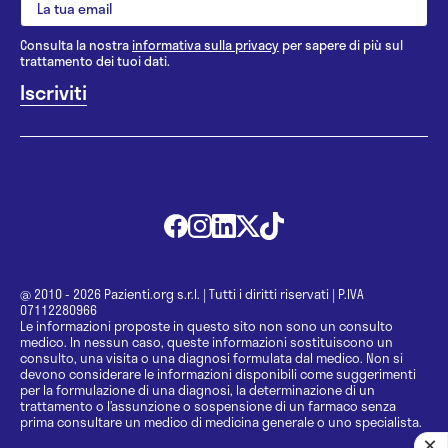
Consulta la nostra
informativa sulla privacy
per sapere di più sul
trattamento dei tuoi dati.
@ 2010 - 2026 Pazienti.org s.r.l.
|
Tutti i diritti riservati
|
P.IVA
07112280966
Le informazioni proposte in questo sito non sono un consulto
medico. In nessun caso, queste informazioni sostituiscono un
consulto, una visita o una diagnosi formulata dal medico. Non si
devono considerare le informazioni disponibili come suggerimenti
per la formulazione di una diagnosi, la determinazione di un
trattamento o l’assunzione o sospensione di un farmaco senza
prima consultare un medico di medicina generale o uno specialista.