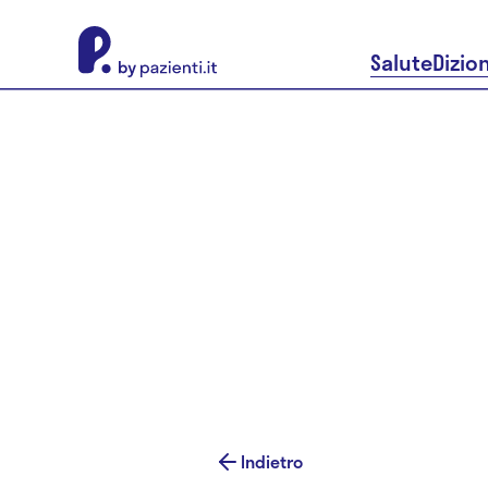
About Pazienti.it
Salute
Dizio
Indietro