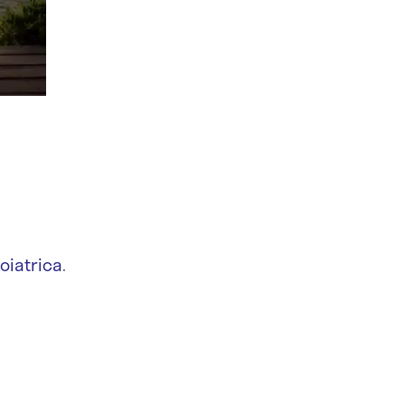
goiatrica
.