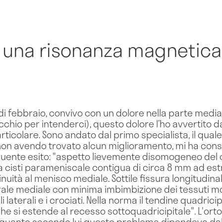
 una risonanza magnetica
di febbraio, convivo con un dolore nella parte media
chio per intenderci), questo dolore l’ho avvertito da
articolare. Sono andato dal primo specialista, il qual
non avendo trovato alcun miglioramento, mi ha cons
guente esito: "aspetto lievemente disomogeneo del 
a cisti parameniscale contigua di circa 8 mm ad est
nuità al menisco mediale. Sottile fissura longitudina
rale mediale con minima imbimbizione dei tessuti moll
i laterali e i crociati. Nella norma il tendine quadrici
 che si estende al recesso sottoquadricipitale". L'ort
in quanto secondo lui questo problema dipendeva da