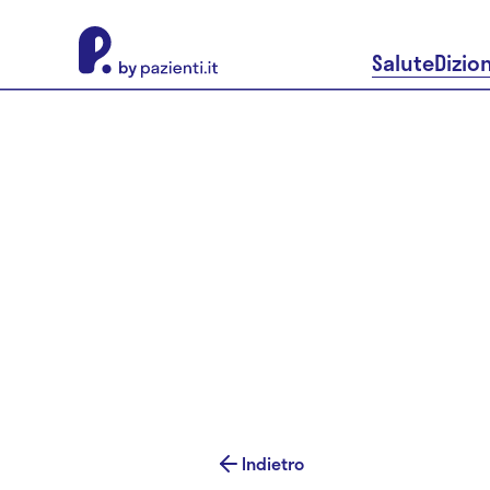
About Pazienti.it
Salute
Dizio
Indietro