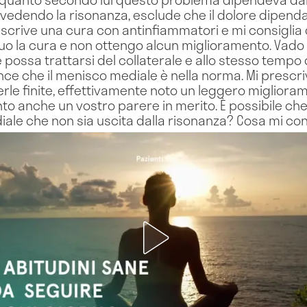
, vedendo la risonanza, esclude che il dolore dipend
escrive una cura con antinfiammatori e mi consiglia 
o la cura e non ottengo alcun miglioramento. Vado 
possa trattarsi del collaterale e allo stesso tempo 
ince che il menisco mediale è nella norma. Mi prescr
erle finite, effettivamente noto un leggero miglioram
o anche un vostro parere in merito. È possibile che
le che non sia uscita dalla risonanza? Cosa mi cons