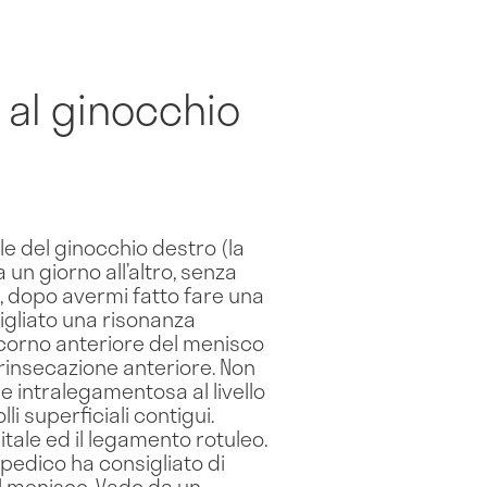
 al ginocchio
le del ginocchio destro (la
 un giorno all’altro, senza
e, dopo avermi fatto fare una
igliato una risonanza
corno anteriore del menisco
rinsecazione anteriore. Non
le intralegamentosa al livello
i superficiali contigui.
pitale ed il legamento rotuleo.
opedico ha consigliato di
l menisco. Vado da un