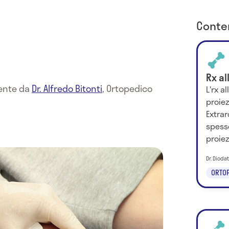
Conten
Rx al
mente da
Dr. Alfredo Bitonti
,
Ortopedico
L'rx a
proiez
Extrar
spess
proiez
Dr. Dioda
ORTOP