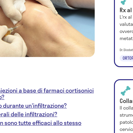
Rx al
L'rx a
valuta
ovvero
metata
Dr. Dioda
ORTOP
iniezioni a base di farmaci cortisonici
o?
Coll
o durante un'infiltrazione?
Il col
rali delle infiltrazioni?
strume
patolo
n sono tutte efficaci allo stesso
cervic