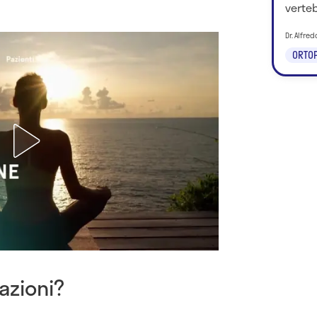
verteb
Dr. Alfred
ORTOP
razioni?