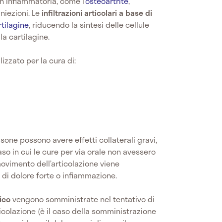
 infiammatoria, come l’
osteoartrite
,
iniezioni. Le
infiltrazioni articolari a base di
rtilagine
, riducendo la sintesi delle cellule
a cartilagine.
ilizzato per la cura di:
isone possono avere effetti collaterali gravi,
 caso in cui le cure per via orale non avessero
l movimento dell’articolazione viene
 di dolore forte o infiammazione.
ico
vengono somministrate nel tentativo di
rticolazione (è il caso della somministrazione