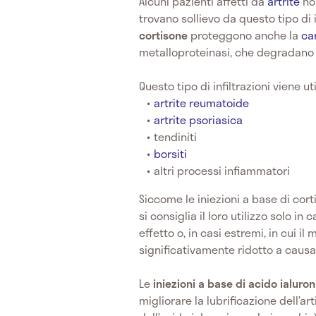
Alcuni pazienti affetti da
artrite
non
trovano sollievo da questo tipo di 
cortisone
proteggono anche la
ca
metalloproteinasi, che degradano l
Questo tipo di infiltrazioni viene ut
artrite reumatoide
artrite psoriasica
tendiniti
borsiti
altri processi infiammatori
Siccome le iniezioni a base di cort
si consiglia il loro utilizzo solo in
effetto o, in casi estremi, in cui i
significativamente ridotto a causa
Le
iniezioni a base di acido ialuron
migliorare la lubrificazione dell’a