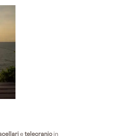
cellari
e
telecranio
in