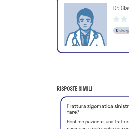
Dr. Cl
Chirurg
RISPOSTE SIMILI
Frattura zigomatica sinis
fare?
Gent.mo paziente, una frattu
scomposta può anche non rich