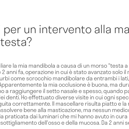
si per un intervento alla m
 testa?
iare la mia mandibola a causa di un morso "testa a 
2 anni fa, operazione in cui è stato avanzato solo i
sturbi come scrocchio mandibolare da entrambi i lati,
. Apparentemente la mia occlusione è buona, ma dur
o a raggiungere il setto nasale e spesso, quando par
 denti. Ho effettuato diverse visite in cui ogni spe
guita correttamente. Il mascellare risulta piatto e 
 assolvere bene alla masticazione, ma nessun medic
a praticata dai luminari che mi hanno avuto in cur
ssottigliamento dell'osso e della mucosa. Da 2 anni 