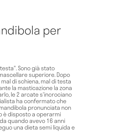
andibola per
testa". Sono già stato
l mascellare superiore. Dopo
 mal di schiena, mal di testa
ante la masticazione la zona
lo, le 2 arcate s'incrociano
cialista ha confermato che
la mandibola pronunciata non
o è disposto a operarmi
a da quando avevo 16 anni
seguo una dieta semi liquida e