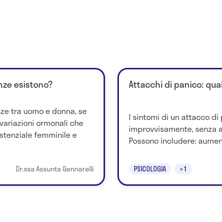
enze esistono?
Attacchi di panico: qual
nze tra uomo e donna, se
I sintomi di un attacco d
e variazioni ormonali che
improvvisamente, senza 
istenziale femminile e
Possono includere: aument
Dr.ssa Assunta Gennarelli
PSICOLOGIA
+1