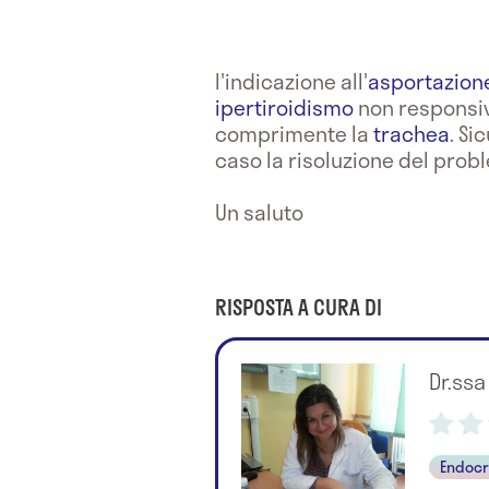
l'indicazione all'
asportazione
ipertiroidismo
non responsiv
comprimente la
trachea
. Si
caso la risoluzione del prob
Un saluto
RISPOSTA A CURA DI
Dr.ss
Endocr