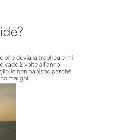
oide?
o che devia la trachea e mi
o vado 2 volte all'anno
glio. Io non capisco perchè
ono maligni.