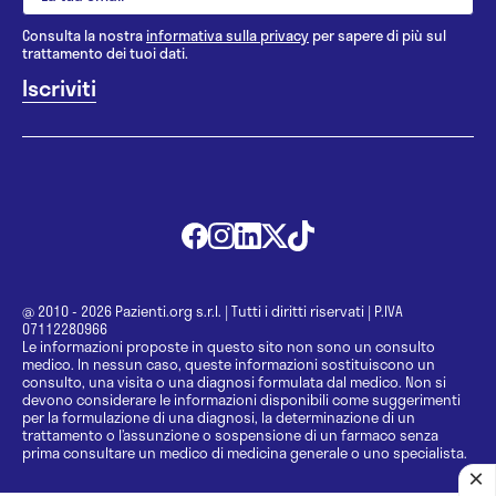
Consulta la nostra
informativa sulla privacy
per sapere di più sul
trattamento dei tuoi dati.
@ 2010 - 2026 Pazienti.org s.r.l.
|
Tutti i diritti riservati
|
P.IVA
07112280966
Le informazioni proposte in questo sito non sono un consulto
medico. In nessun caso, queste informazioni sostituiscono un
consulto, una visita o una diagnosi formulata dal medico. Non si
devono considerare le informazioni disponibili come suggerimenti
per la formulazione di una diagnosi, la determinazione di un
trattamento o l’assunzione o sospensione di un farmaco senza
prima consultare un medico di medicina generale o uno specialista.