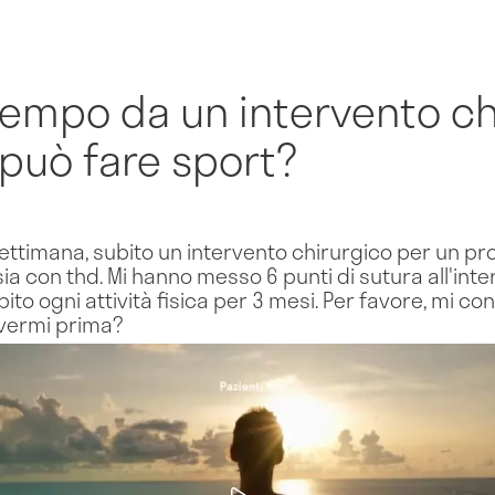
empo da un intervento ch
 può fare sport?
ettimana, subito un intervento chirurgico per un pr
ia con thd. Mi hanno messo 6 punti di sutura all'int
ibito ogni attività fisica per 3 mesi. Per favore, mi 
vermi prima?