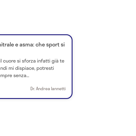
mitrale e asma: che sport si
l cuore si sforza infatti già te
indi mi dispiace, potresti
pre senza...
Dr. Andrea Iannetti