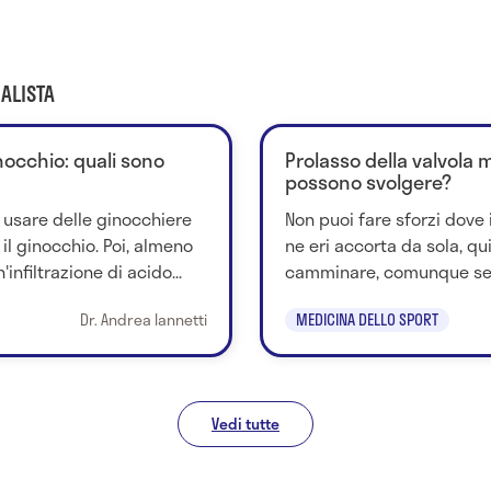
ALISTA
inocchio: quali sono
Prolasso della valvola 
possono svolgere?
 usare delle ginocchiere
Non puoi fare sforzi dove i
il ginocchio. Poi, almeno
ne eri accorta da sola, qu
nfiltrazione di acido...
camminare, comunque sem
Dr. Andrea Iannetti
MEDICINA DELLO SPORT
Vedi tutte