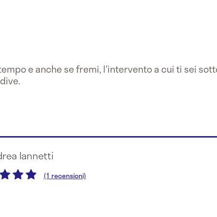
 tempo e anche se fremi, l'intervento a cui ti sei so
dive.
drea Iannetti
(1 recensioni)