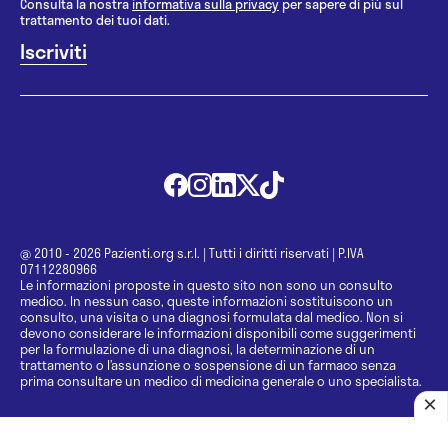
Consulta la nostra
informativa sulla privacy
per sapere di più sul
trattamento dei tuoi dati.
@ 2010 - 2026 Pazienti.org s.r.l.
|
Tutti i diritti riservati
|
P.IVA
07112280966
Le informazioni proposte in questo sito non sono un consulto
medico. In nessun caso, queste informazioni sostituiscono un
consulto, una visita o una diagnosi formulata dal medico. Non si
devono considerare le informazioni disponibili come suggerimenti
per la formulazione di una diagnosi, la determinazione di un
trattamento o l’assunzione o sospensione di un farmaco senza
prima consultare un medico di medicina generale o uno specialista.