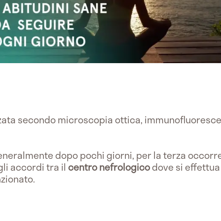
zata secondo microscopia ottica, immunofluoresc
eneralmente dopo pochi giorni, per la terza occorr
i accordi tra il
centro nefrologico
dove si effettua 
zionato.