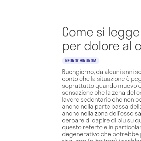
Come si legge 
per dolore al c
NEUROCHIRURGIA
Buongiorno, da alcuni anni sof
conto che la situazione è peg
soprattutto quando muovo e gi
sensazione che la zona del co
lavoro sedentario che non co
anche nella parte bassa della 
anche nella zona dell'osso s
cercare di capire di più su q
questo referto e in particolar
degenerativo che potrebbe p
risolvere (o limitare) i probl