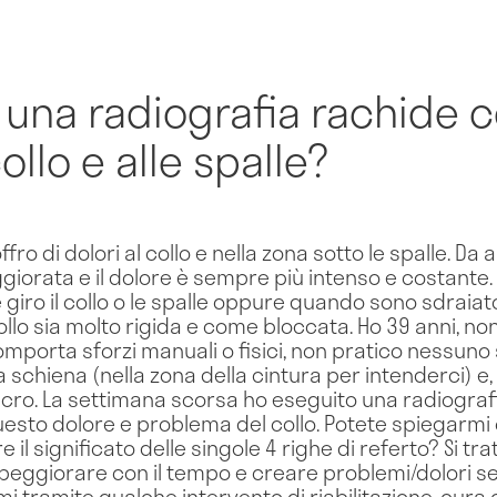
una radiografia rachide c
ollo e alle spalle?
fro di dolori al collo e nella zona sotto le spalle. Da
giorata e il dolore è sempre più intenso e costante. 
ro il collo o le spalle oppure quando sono sdraiato 
llo sia molto rigida e come bloccata. Ho 39 anni, no
mporta sforzi manuali o fisici, non pratico nessuno
schiena (nella zona della cintura per intenderci) e, 
acro. La settimana scorsa ho eseguito una radiograf
uesto dolore e problema del collo. Potete spiegarmi 
e il significato delle singole 4 righe di referto? Si t
eggiorare con il tempo e creare problemi/dolori se
emi tramite qualche intervento di riabilitazione, cura 