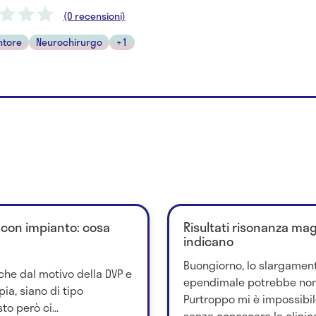
(0 recensioni)
ntore
Neurochirurgo
+1
o con impianto: cosa
Risultati risonanza mag
indicano
Buongiorno, lo slargament
he dal motivo della DVP e
ependimale potrebbe non a
pia, siano di tipo
Purtroppo mi è impossibil
o però ci...
senza conoscere la clinica 