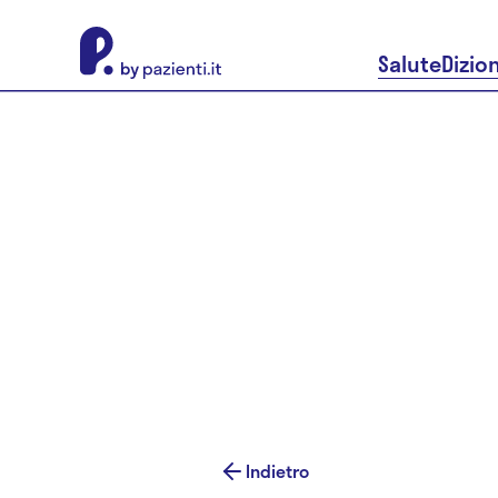
About Pazienti.it
Salute
Dizio
Indietro