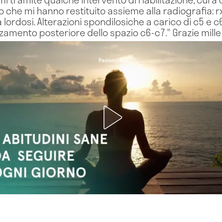
o che mi hanno restituito assieme alla radiografia: rx
ca lordosi. Alterazioni spondilosiche a carico di c5 e
inzamento posteriore dello spazio c6-c7." Grazie mille 