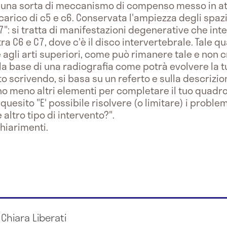
r una sorta di meccanismo di compenso messo in at
carico di c5 e c6. Conservata l'ampiezza degli spazi
7": si tratta di manifestazioni degenerative che in
tra C6 e C7, dove c'è il disco intervertebrale. Tale 
 agli arti superiori, come può rimanere tale e non 
ulla base di una radiografia come potrà evolvere la 
o scrivendo, si basa su un referto e sulla descrizio
o meno altri elementi per completare il tuo quadro
quesito "E' possibile risolvere (o limitare) i probl
 altro tipo di intervento?".
chiarimenti.
 Chiara Liberati