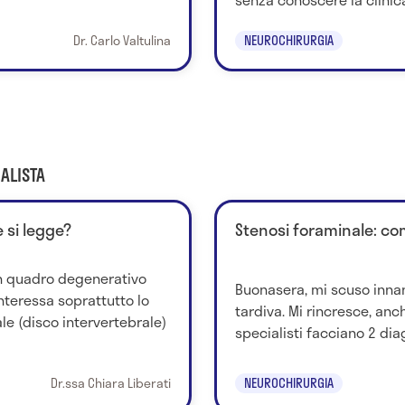
Dr. Carlo Valtulina
NEUROCHIRURGIA
ALISTA
 si legge?
Stenosi foraminale: co
un quadro degenerativo
Buonasera, mi scuso innan
nteressa soprattutto lo
tardiva. Mi rincresce, anc
ale (disco intervertebrale)
specialisti facciano 2 diag
Dr.ssa Chiara Liberati
NEUROCHIRURGIA