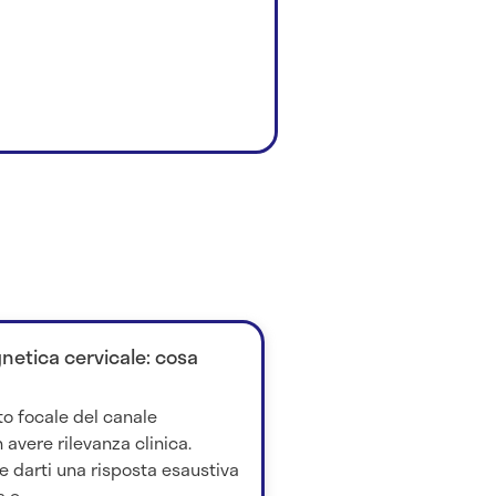
netica cervicale: cosa
o focale del canale
vere rilevanza clinica.
e darti una risposta esaustiva
e...