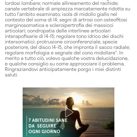
lordosi lombare; normale allineamento del rachide;
canale vertebrale di ampiezza marcatamente ridotta su
tutto l'ambito esaminato; isola di midollo giallo nel
contesto del soma di l4; segni di artrosi con osteofitosi
marginosomatica e scleroipertrofia dei massicci
articolari; condropatia delle interlinee articolari
interapofisarie di l4-l5; regolare tono idrico dei dischi
intersomatici; protrusione circonferenziale, specie
posteriore, del disco l4-l5, che impronta il sacco radiale;
regolare morfologia e segnale del cono midollare". In
merito a tutto ciò, volevo qualche vostra delucidazione,
e qualche consiglio su come approcciare il problema.
Ringraziandovi anticipatamente porgo i miei distinti
saluti.