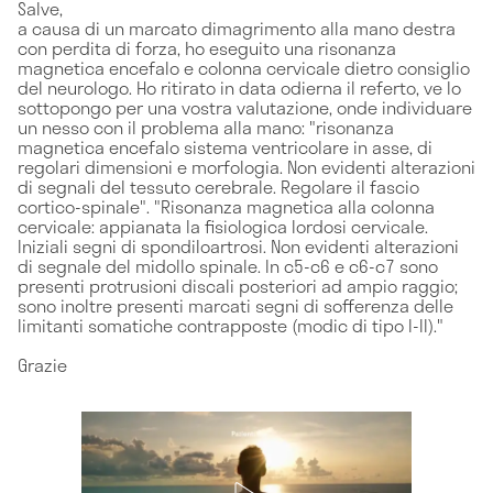
Salve,
a causa di un marcato dimagrimento alla mano destra
con perdita di forza, ho eseguito una risonanza
magnetica encefalo e colonna cervicale dietro consiglio
del neurologo. Ho ritirato in data odierna il referto, ve lo
sottopongo per una vostra valutazione, onde individuare
un nesso con il problema alla mano: "risonanza
magnetica encefalo sistema ventricolare in asse, di
regolari dimensioni e morfologia. Non evidenti alterazioni
di segnali del tessuto cerebrale. Regolare il fascio
cortico-spinale". "Risonanza magnetica alla colonna
cervicale: appianata la fisiologica lordosi cervicale.
Iniziali segni di spondiloartrosi. Non evidenti alterazioni
di segnale del midollo spinale. In c5-c6 e c6-c7 sono
presenti protrusioni discali posteriori ad ampio raggio;
sono inoltre presenti marcati segni di sofferenza delle
limitanti somatiche contrapposte (modic di tipo I-II)."
Grazie