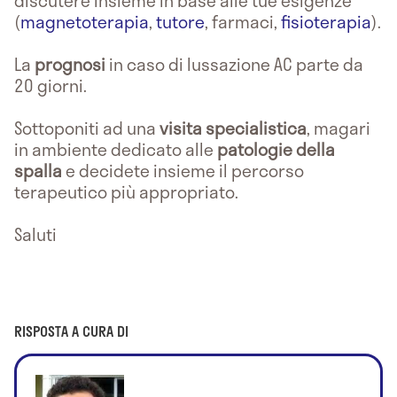
discutere insieme in base alle tue esigenze
(
magnetoterapia
,
tutore
, farmaci,
fisioterapia
).
La
prognosi
in caso di lussazione AC parte da
20 giorni.
Sottoponiti ad una
visita specialistica
, magari
in ambiente dedicato alle
patologie della
spalla
e decidete insieme il percorso
terapeutico più appropriato.
Saluti
RISPOSTA A CURA DI