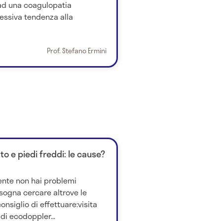
 ad una coagulopatia
essiva tendenza alla
Prof. Stefano Ermini
to e piedi freddi: le cause?
ente non hai problemi
isogna cercare altrove le
consiglio di effettuare:visita
i ecodoppler...