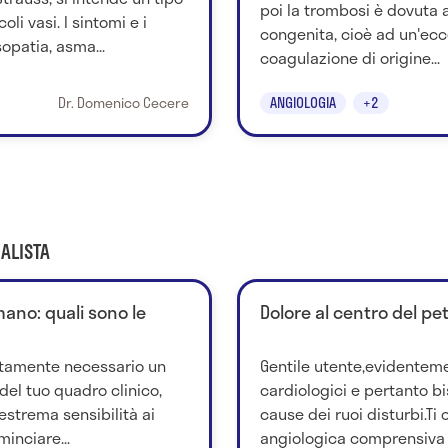
poi la trombosi è dovuta
li vasi. I sintomi e i
congenita, cioè ad un'ecc
opatia, asma...
coagulazione di origine...
Dr. Domenico Cecere
ANGIOLOGIA
+2
ALISTA
mano: quali sono le
Dolore al centro del pet
lutamente necessario un
Gentile utente,evidentem
el tuo quadro clinico,
cardiologici e pertanto b
estrema sensibilità ai
cause dei ruoi disturbi.Ti 
inciare...
angiologica comprensiva d