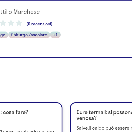
Attilio Marchese
(0 recensioni)
ogo
Chirurgo Vascolare
+1
: cosa fare?
Cure termali: si posson
venosa?
Salve,il caldo può essere 
trauss, si intende un tipo