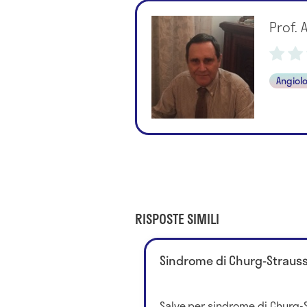
Prof. 
Angiol
RISPOSTE SIMILI
Sindrome di Churg-Strauss
Salve,per sindrome di Churg-S