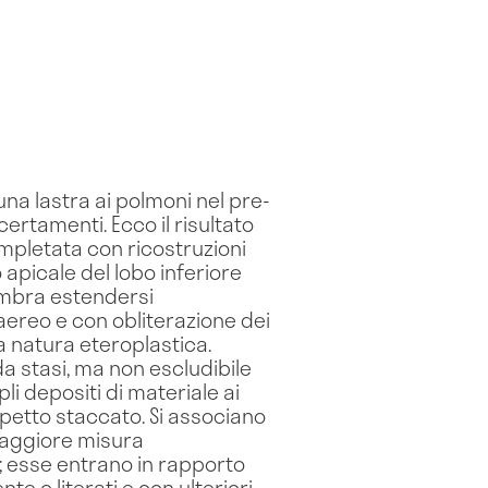
na lastra ai polmoni nel pre-
tamenti. Ecco il risultato
mpletata con ricostruzioni
apicale del lobo inferiore
sembra estendersi
aereo e con obliterazione dei
na natura eteroplastica.
a stasi, ma non escludibile
li depositi di materiale ai
petto staccato. Si associano
 maggiore misura
 esse entrano in rapporto
te o literati e con ulteriori