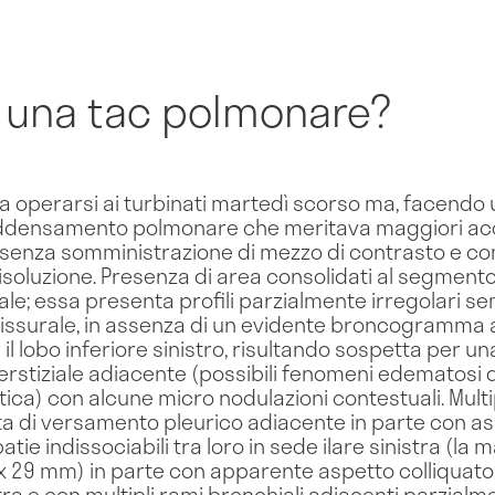
 una tac polmonare?
operarsi ai turbinati martedì scorso ma, facendo u
addensamento polmonare che meritava maggiori accer
a senza somministrazione di mezzo di contrasto e co
soluzione. Presenza di area consolidati al segmento 
rale; essa presenta profili parzialmente irregolari 
scissurale, in assenza di un evidente broncogramma 
il lobo inferiore sinistro, risultando sospetta per u
erstiziale adiacente (possibili fenomeni edematosi d
ica) con alcune micro nodulazioni contestuali. Multip
ota di versamento pleurico adiacente in parte con as
tie indissociabili tra loro in sede ilare sinistra (la
 29 mm) in parte con apparente aspetto colliquato;
tra e con multipli rami bronchiali adiacenti parzialmen