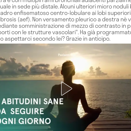
ale in sede più distale. Alcuni ulteriori micro noduli 
uadro enfisematoso centro-lobulare ai lobi superiori
brosis (aef). Non versamento pleurico a destra nè 
iante somministrazione di mezzo di contrasto in pa
porti con le strutture vascolari". Ha già programmat
aspettarci secondo lei? Grazie in anticipo.