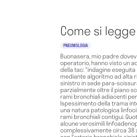
Come si legge
PNEUMOLOGIA
Buonasera, mio padre doveva 
operatorio, hanno visto un 
della tac: "indagine eseguit
mediante algoritmo ad alta ri
sinistro in sede para-scissu
parzialmente oltre il piano 
rami bronchiali adiacenti per 
Ispessimento della trama int
una natura patologica linfocit
rami bronchiali contigui. Qu
alcune verosimili linfoadenopa
complessivamente circa 38 x
con l'arteria bronchiale sinis