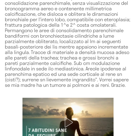
consolidazione parenchimale, senza visualizzazione del
broncogramma aereo e contenente millimetrica
calcificazione, che disloca e oblitera le diramazioni
bronchiale per l'intero lobo, compatibile con eteroplasia;
frattura patologica della 1^e 2^ costa omolaterali.
Permangono le aree di consolidamento parenchimale
bandiformi con bronchiectasie cilindriche a lume
parzialmente obliterato, localizzato al lm ai seguenti
basali-posteriore dei lis mentre appaiono incrementate
alla lingula. Tracce di materiale a densità mucosa adeso
alle pareti della trachea; trachea e grossi bronchi a
pareti parzialmente calcifiche. Sub cm modulazione
linfonodale in sede ilo mediastinica. Areole ipodense al
parenchima epatico ed una sede corticale al rene sn
(cisti?); surrene sn lievemente ingrandito". Vorrei sapere
se mia madre ha un tumore ai polmoni e ai reni. Grazie.