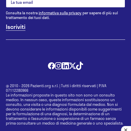
Consulta la nostra
informativa sulla privacy
per sapere di più sul
trattamento dei tuoi dati.
@ 2010 - 2026 Pazienti.org s.r.l.
|
Tutti i diritti riservati
|
P.IVA
07112280966
Le informazioni proposte in questo sito non sono un consulto
medico. In nessun caso, queste informazioni sostituiscono un
consulto, una visita o una diagnosi formulata dal medico. Non si
devono considerare le informazioni disponibili come suggerimenti
per la formulazione di una diagnosi, la determinazione di un
trattamento o l’assunzione o sospensione di un farmaco senza
prima consultare un medico di medicina generale o uno specialista.