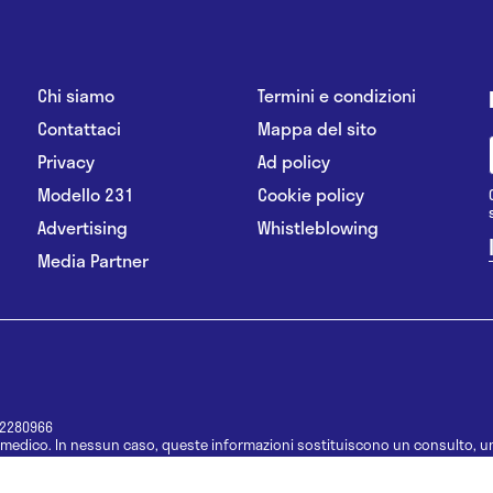
Chi siamo
Termini e condizioni
Contattaci
Mappa del sito
Privacy
Ad policy
Modello 231
Cookie policy
Advertising
Whistleblowing
Media Partner
12280966
medico. In nessun caso, queste informazioni sostituiscono un consulto, un
e informazioni disponibili come suggerimenti per la formulazione di una di
e di un farmaco senza prima consultare un medico di medicina generale o 