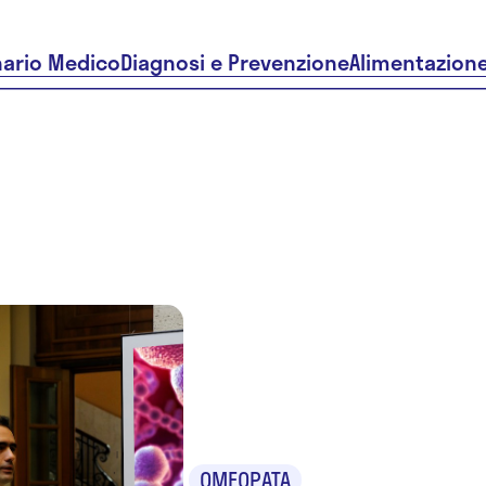
nario Medico
Diagnosi e Prevenzione
Alimentazion
Dr. Andrea
Martinez
OMEOPATA