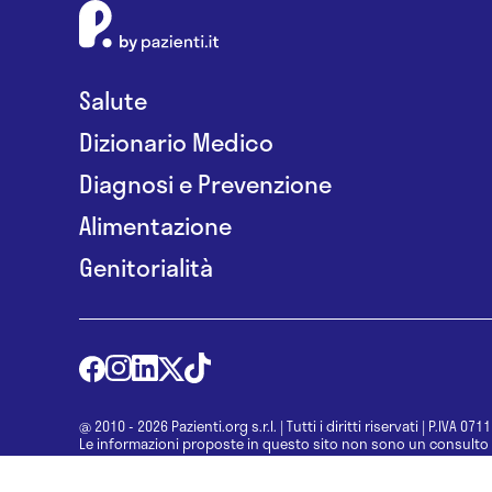
Salute
Dizionario Medico
Diagnosi e Prevenzione
Alimentazione
Genitorialità
@ 2010 - 2026 Pazienti.org s.r.l.
|
Tutti i diritti riservati
|
P.IVA 071
Le informazioni proposte in questo sito non sono un consulto 
una diagnosi formulata dal medico. Non si devono considerare l
determinazione di un trattamento o l’assunzione o sospension