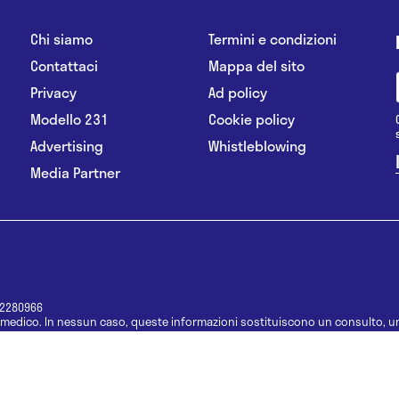
Chi siamo
Termini e condizioni
Contattaci
Mappa del sito
Privacy
Ad policy
Modello 231
Cookie policy
Advertising
Whistleblowing
Media Partner
12280966
medico. In nessun caso, queste informazioni sostituiscono un consulto, un
e informazioni disponibili come suggerimenti per la formulazione di una di
e di un farmaco senza prima consultare un medico di medicina generale o 