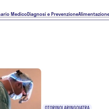
nario Medico
Diagnosi e Prevenzione
Alimentazion
Dr. Arman
De Virgilio
OTORINOLARINGOIATRA