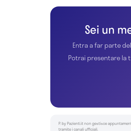
Sei un me
Entra a far parte del
Potrai presentare la t
P. by Pazienti.it non gestisce appuntamen
tramite i canali ufficiali.