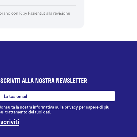
borano con P. by Pazienti.it alla revisione
ISCRIVITI ALLA NOSTRA NEWSLETTER
Consulta la nostra
informativa sulla privacy
per sapere di più
sul trattamento dei tuoi dati.