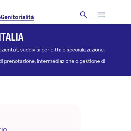
e
Genitorialità
ITALIA
ienti.it, suddivisi per città e specializzazione.
à di prenotazione, intermediazione o gestione di
rio