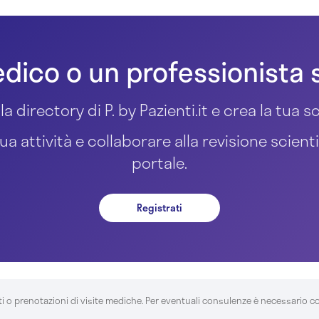
dico o un professionista 
la directory di P. by Pazienti.it e crea la tua
ua attività e collaborare alla revisione scient
portale.
Registrati
ti o prenotazioni di visite mediche. Per eventuali consulenze è necessario c