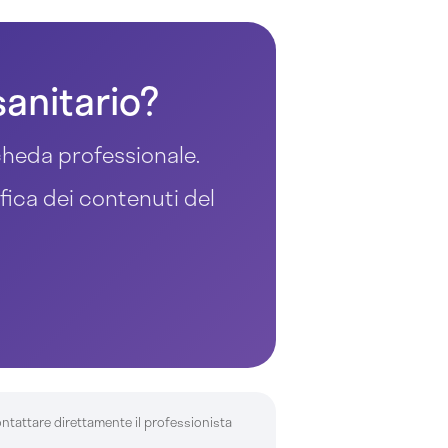
sanitario?
 scheda professionale.
ifica dei contenuti del
ontattare direttamente il professionista