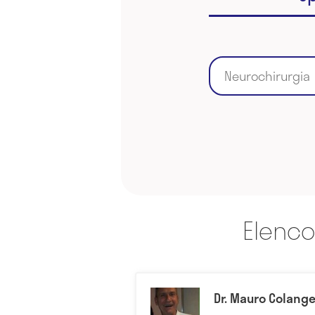
Neurochirurgia
Elenco
Dr. Mauro Colange