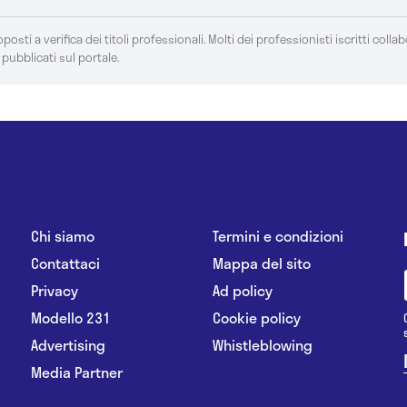
posti a verifica dei titoli professionali. Molti dei professionisti iscritti colla
 pubblicati sul portale.
Chi siamo
Termini e condizioni
Contattaci
Mappa del sito
Privacy
Ad policy
Modello 231
Cookie policy
Advertising
Whistleblowing
Media Partner