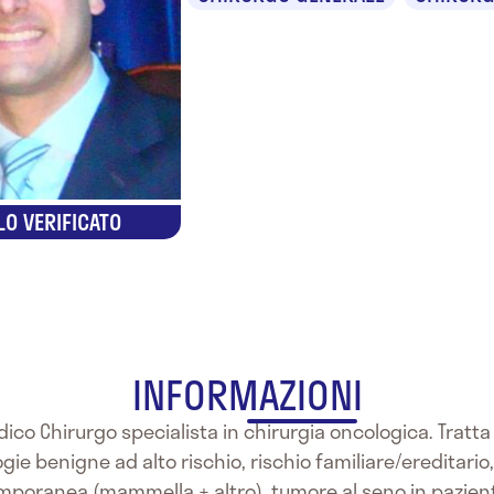
LO VERIFICATO
INFORMAZIONI
edico Chirurgo specialista in chirurgia oncologica. Tratt
ie benigne ad alto rischio, rischio familiare/ereditario,
emporanea (mammella + altro), tumore al seno in pazien