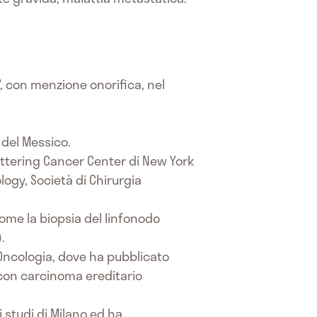
“, con menzione onorifica, nel
 del Messico.
ettering Cancer Center di New York
logy, Società di Chirurgia
come la biopsia del linfonodo
lo).
 Oncologia, dove ha pubblicato
i con carcinoma ereditario
i studi di Milano ed ha