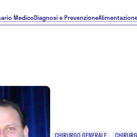
nario Medico
Diagnosi e Prevenzione
Alimentazion
Dr. Carlos
Garcia-Et
CHIRURGO GENERALE
CHIRURG