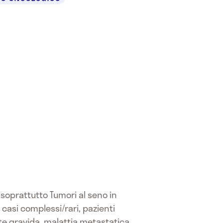
a soprattutto Tumori al seno in
 casi complessi/rari, pazienti
te gravida, malattia metastatica.