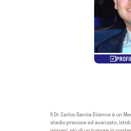
PROFI
Il Dr. Carlos Garcia-Etienne è un M
stadio precoce ed avanzato, istolog
giovani, più di un tumore in cont