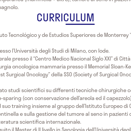
Spagnolo.
CURRICULUM
ituto Tecnológico y de Estudios Superiores de Monterrey 
sso l’Università degli Studi di Milano, con lode.
erale presso il “Centro Medico Nacional Siglo XXI” di Città
rurgia oncologica mammaria presso il Memorial Sloan-K
st Surgical Oncology” della SSO (Society of Surgical Onco
ato studi scientifici su differenti tecniche chirurgiche 
e-sparing (con conservazione dell’areola ed il capezzo
suo training insieme al gruppo dell’Istituto Europeo di
sentinella e sulla gestione del tumore al seno in pazient
teratura scientifica internazionale.
o il Master di II livello in Senologia dell’Università degl