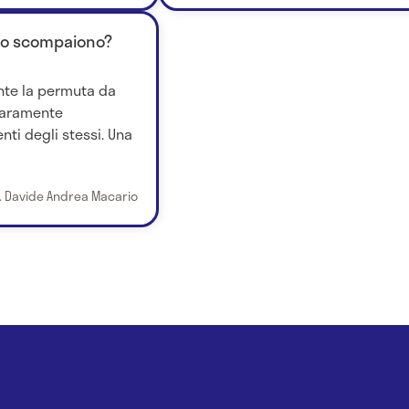
ndo scompaiono?
nte la permuta da
raramente
ti degli stessi. Una
. Davide Andrea Macario