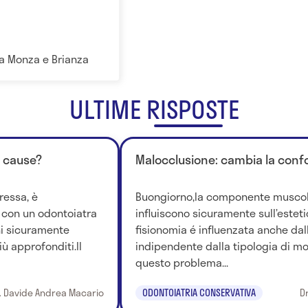
lia Monza e Brianza
ULTIME RISPOSTE
e cause?
Malocclusione: cambia la conf
ressa, è
Buongiorno,la componente muscola
a con un odontoiatra
influiscono sicuramente sull’esteti
hi sicuramente
fisionomia é influenzata anche dal
ù approfonditi.Il
indipendente dalla tipologia di mo
questo problema...
. Davide Andrea Macario
ODONTOIATRIA CONSERVATIVA
D