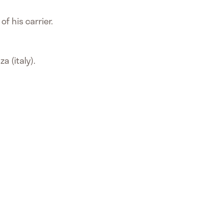
f his carrier.
a (italy).