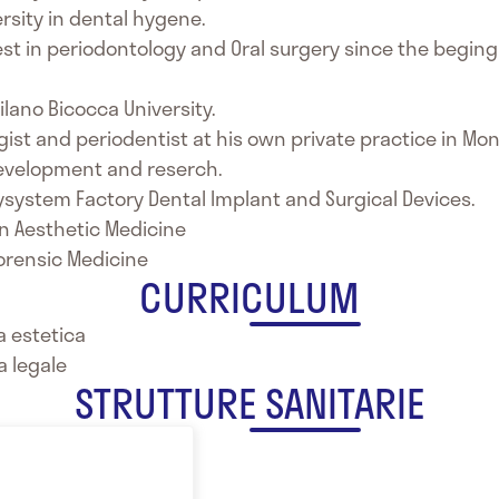
rsity in dental hygene.
st in periodontology and Oral surgery since the beging o
lano Bicocca University.
st and periodentist at his own private practice in Monz
development and reserch.
tysystem Factory Dental Implant and Surgical Devices.
in Aesthetic Medicine
orensic Medicine
CURRICULUM
a estetica
a legale
STRUTTURE SANITARIE