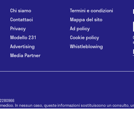
Chi siamo
Termini e condizioni
Contattaci
Mappa del sito
Privacy
Ad policy
Modello 231
Cookie policy
Advertising
Whistleblowing
Media Partner
12280966
medico. In nessun caso, queste informazioni sostituiscono un consulto, un
e informazioni disponibili come suggerimenti per la formulazione di una di
e di un farmaco senza prima consultare un medico di medicina generale o 