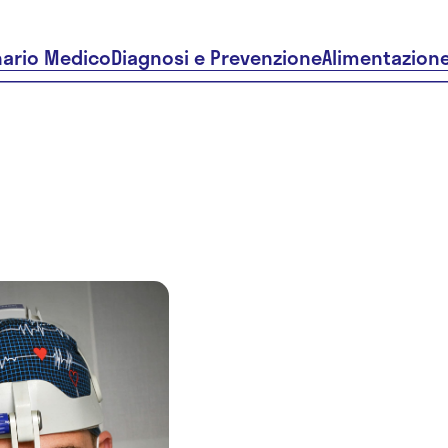
nario Medico
Diagnosi e Prevenzione
Alimentazion
Dr. Davide
Andrea
Macario