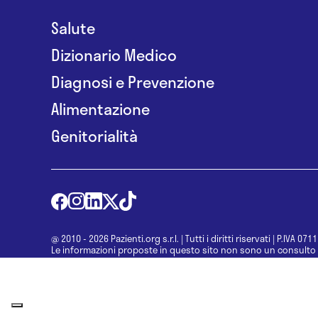
Salute
Dizionario Medico
Diagnosi e Prevenzione
Alimentazione
Genitorialità
@ 2010 - 2026 Pazienti.org s.r.l.
|
Tutti i diritti riservati
|
P.IVA 071
Le informazioni proposte in questo sito non sono un consulto 
una diagnosi formulata dal medico. Non si devono considerare l
determinazione di un trattamento o l’assunzione o sospension
specialista.