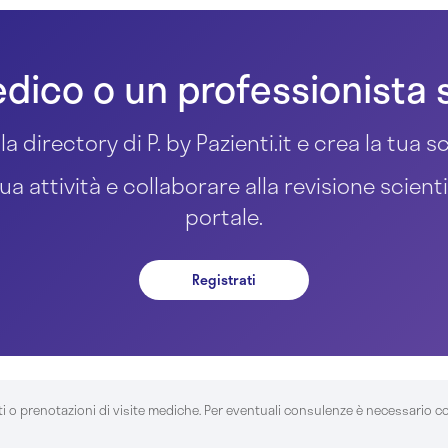
dico o un professionista 
la directory di P. by Pazienti.it e crea la tua
ua attività e collaborare alla revisione scient
portale.
Registrati
ti o prenotazioni di visite mediche. Per eventuali consulenze è necessario c