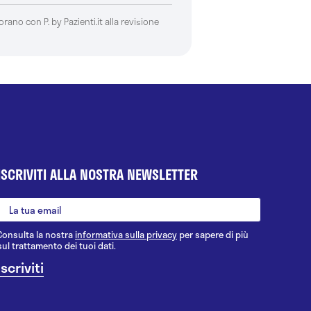
borano con P. by Pazienti.it alla revisione
ISCRIVITI ALLA NOSTRA NEWSLETTER
Consulta la nostra
informativa sulla privacy
per sapere di più
sul trattamento dei tuoi dati.