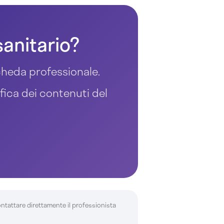
sanitario?
 scheda professionale.
ifica dei contenuti del
ontattare direttamente il professionista