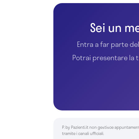
Sei un me
Entra a far parte del
Potrai presentare la t
P. by Pazienti.it non gestisce appuntamen
tramite i canali ufficiali.