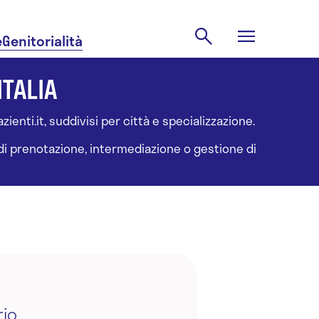
e
Genitorialità
ITALIA
ienti.it, suddivisi per città e specializzazione.
à di prenotazione, intermediazione o gestione di
rio