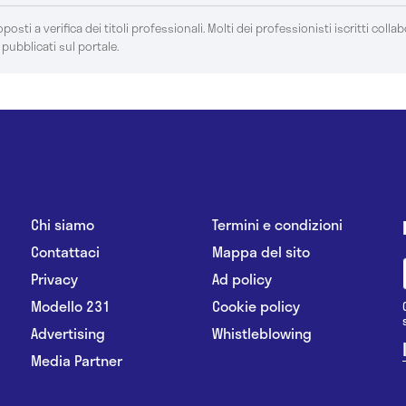
posti a verifica dei titoli professionali. Molti dei professionisti iscritti colla
 pubblicati sul portale.
Chi siamo
Termini e condizioni
Contattaci
Mappa del sito
Privacy
Ad policy
Modello 231
Cookie policy
Advertising
Whistleblowing
Media Partner