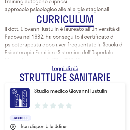
training autogeno e ipnosi
approccio psicologico alle allergie stagionali
CURRICULUM
Il dott. Giovanni Iustulin è laureato all'Università di
Padova nel 1982, ha conseguito il certificato di
psicoterapeuta dopo aver frequentato la Scuola di
Psicoterapia Familiare Sistemica dell'Ospedale
Niguarda, master in PNL (IIPNL Milano), ipnosi
ericksoniana, esperienza pratica ad Iowa City (USA).
STRUTTURE SANITARIE
Opera nel campo delle dipendenze dal 1982 in
Studio medico Giovanni Iustulin
servizi privati e pubblici. Si rivolge a persone adulte
e alla terza età.
PSICOLOGO
Non disponibile Udine