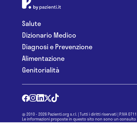
Salute
Dizionario Medico
Diagnosi e Prevenzione
Alimentazione
Genitorialità
@ 2010 - 2026 Pazienti.org s.r.l.
|
Tutti i diritti riservati
|
P.IVA 071
Le informazioni proposte in questo sito non sono un consulto 
una diagnosi formulata dal medico. Non si devono considerare l
determinazione di un trattamento o l’assunzione o sospension
specialista.