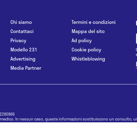
Chi siamo
Termini e condizioni
Contattaci
Mappa del sito
Privacy
Ad policy
Modello 231
Cookie policy
Advertising
Whistleblowing
Media Partner
12280966
medico. In nessun caso, queste informazioni sostituiscono un consulto, un
e informazioni disponibili come suggerimenti per la formulazione di una di
e di un farmaco senza prima consultare un medico di medicina generale o 