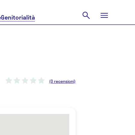
e
Genitorialità
(0 recensioni)