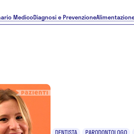
nario Medico
Diagnosi e Prevenzione
Alimentazion
Dr.ssa Pao
Francinett
DENTISTA
PARODONTOLOGO