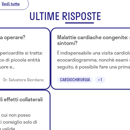
Vedi tutte
ULTIME RISPOSTE
na operare?
Malattie cardiache congenite: q
sintomi?
pericardite si tratta:
È indispensabile una visita cardio
o di piccola entità
ecocardiogramma, nonchè esami e
ore e...
seguito, è possibile fare una prima
Dr. Salvatore Giordano
CARDIOCHIRURGIA
+1
 effetti collaterali
r cui non posso
ti consiglio solo di
valide....