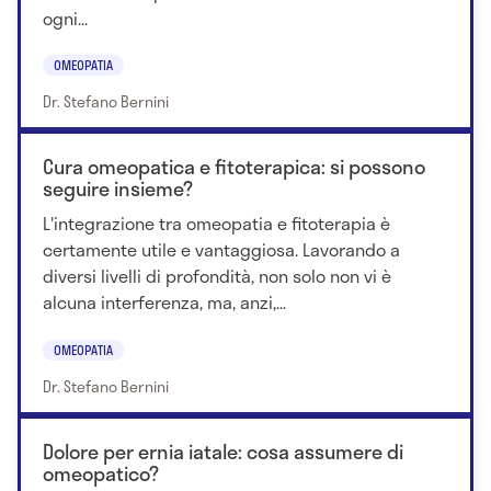
Nell’ambito di una stretta collaborazione con il
ogni...
dipartimento di Patologia Peritnatale della
Professoressa Iolanda Minoli realizza uno studio
OMEOPATIA
per il CNR sulla “Valutazione della Maturazione
Dr. Stefano Bernini
Polmonare fetale in utero con fluorescenza
polarizzata” pubblicato nel testo “Attualità
Cura omeopatica e fitoterapica: si possono
Endocrine in Oncologia Ginecologica e Medicina
seguire insieme?
della Riproduzione” Atti del Congresso Nazionale di
L'integrazione tra omeopatia e fitoterapia è
Bateno il 7-9 marzo 1991.
certamente utile e vantaggiosa. Lavorando a
diversi livelli di profondità, non solo non vi è
alcuna interferenza, ma, anzi,...
OMEOPATIA
Dr. Stefano Bernini
Dolore per ernia iatale: cosa assumere di
omeopatico?