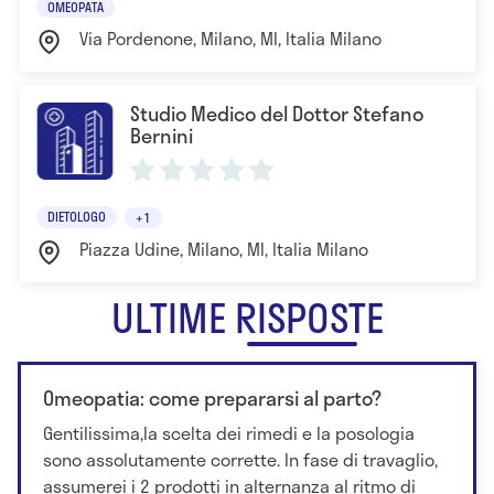
OMEOPATA
Macedonio Melloni, cattedra prima di Piergiorgio
Via Pordenone, Milano, MI, Italia Milano
Crosignani poi di P. Capetta.
Responsabile dell’Ambulatorio Alimentazione e
Studio Medico del Dottor Stefano
Gravidanza dal 1991 al 1996.
Bernini
Nel periodo compreso tra settembre 1989 e
giugno 1990 realizza una stage di lavoro presso il
Dipartimento di Clinica Immunologica
DIETOLOGO
+1
dell’Università di Goteborg, sotto la supervisione di
Piazza Udine, Milano, MI, Italia Milano
L.A.Hanson, candidato al Nobel per la medicina
nell’anno.
ULTIME RISPOSTE
Esito di questa ricerca è la pubblicazione presso
l’abstract book del 2nd World Congress of Perinatal
Medicin dell’articolo: “Antibody Responses To
Omeopatia: come prepararsi al parto?
Parental Oral Vaccine Are Impared by conventional
Gentilissima,la scelta dei rimedi e la posologia
and low protein formula as compared to breast-
sono assolutamente corrette. In fase di travaglio,
feeding”.
assumerei i 2 prodotti in alternanza al ritmo di