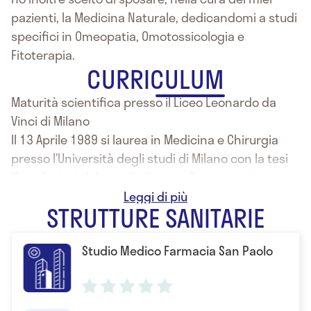
pazienti, la Medicina Naturale, dedicandomi a studi
specifici in Omeopatia, Omotossicologia e
Fitoterapia.
CURRICULUM
Maturità scientifica presso il Liceo Leonardo da
Vinci di Milano
Il 13 Aprile 1989 si laurea in Medicina e Chirurgia
presso l’Università degli studi di Milano con la tesi
“Le infezioni del canale da parto” con votazione
110/110 e lode.
STRUTTURE SANITARIE
Nel 1992 consegue la specializzazione in Ostetricia
e Ginecologia.
Studio Medico Farmacia San Paolo
A seguire Master e corsi professionali in
Omeopatia, Omotossicolologia e Fitoterapia.
Interno presso la Clinica Ostetrica e Ginecologica
dell’Università degli Studi di Milano, presso la clinica