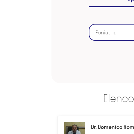
Foniatria
Elenco
Dr. Domenico Ro