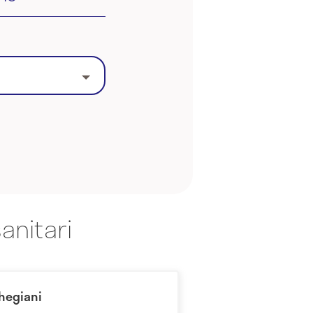
anitari
chegiani