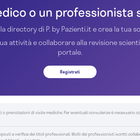
dico o un professionista 
la directory di P. by Pazienti.it e crea la tua
ua attività e collaborare alla revisione scient
portale.
Registrati
ti o prenotazioni di visite mediche. Per eventuali consulenze è necessario c
posti a verifica dei titoli professionali. Molti dei professionisti iscritti colla