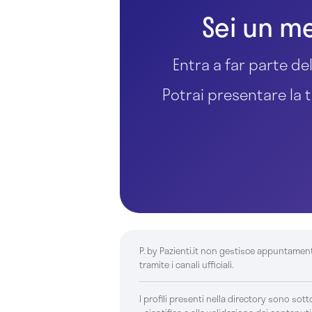
Sei un me
Entra a far parte del
Potrai presentare la t
P. by Pazienti.it non gestisce appuntamen
tramite i canali ufficiali.
I profili presenti nella directory sono sotto