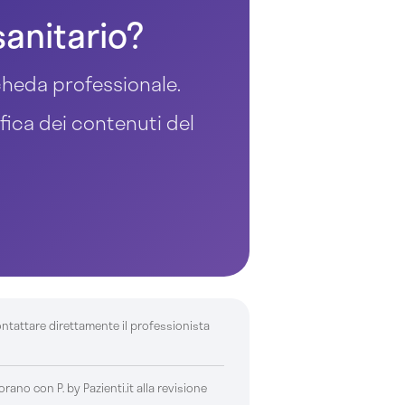
sanitario?
 scheda professionale.
ifica dei contenuti del
ontattare direttamente il professionista
borano con P. by Pazienti.it alla revisione