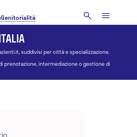
e
Genitorialità
ITALIA
ienti.it, suddivisi per città e specializzazione.
à di prenotazione, intermediazione o gestione di
rio