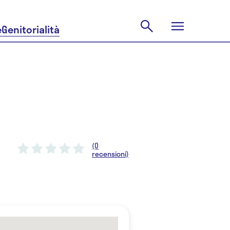
e
Genitorialità
(0
recensioni)