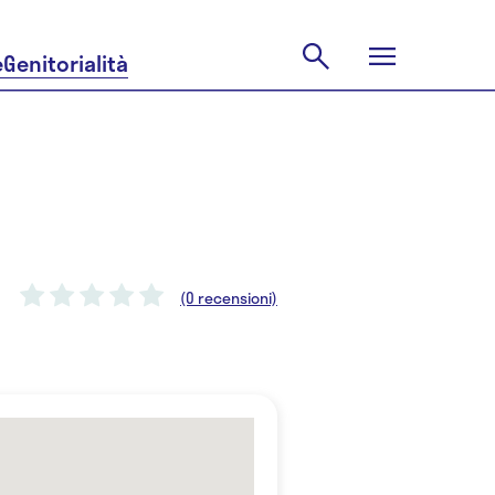
e
Genitorialità
(0 recensioni)