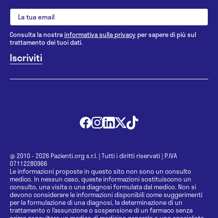
Consulta la nostra
informativa sulla privacy
per sapere di più sul
trattamento dei tuoi dati.
@ 2010 - 2026 Pazienti.org s.r.l.
|
Tutti i diritti riservati
|
P.IVA
07112280966
Le informazioni proposte in questo sito non sono un consulto
medico. In nessun caso, queste informazioni sostituiscono un
consulto, una visita o una diagnosi formulata dal medico. Non si
devono considerare le informazioni disponibili come suggerimenti
per la formulazione di una diagnosi, la determinazione di un
trattamento o l’assunzione o sospensione di un farmaco senza
prima consultare un medico di medicina generale o uno specialista.