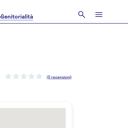
e
Genitorialità
(0 recensioni)