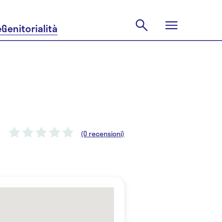
e
Genitorialità
(0 recensioni)