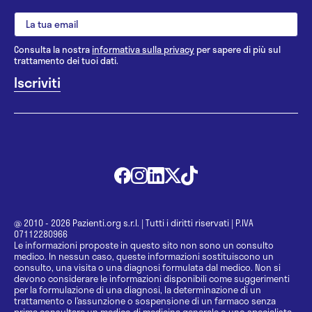
Consulta la nostra
informativa sulla privacy
per sapere di più sul
trattamento dei tuoi dati.
@ 2010 - 2026 Pazienti.org s.r.l.
|
Tutti i diritti riservati
|
P.IVA
07112280966
Le informazioni proposte in questo sito non sono un consulto
medico. In nessun caso, queste informazioni sostituiscono un
consulto, una visita o una diagnosi formulata dal medico. Non si
devono considerare le informazioni disponibili come suggerimenti
per la formulazione di una diagnosi, la determinazione di un
trattamento o l’assunzione o sospensione di un farmaco senza
prima consultare un medico di medicina generale o uno specialista.