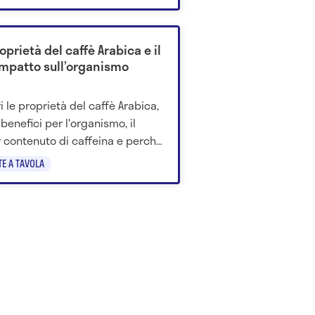
oprietà del caffè Arabica e il
impatto sull’organismo
i le proprietà del caffè Arabica,
 benefici per l'organismo, il
 contenuto di caffeina e perché
 delicato per digestione e
TE A TAVOLA
sere.