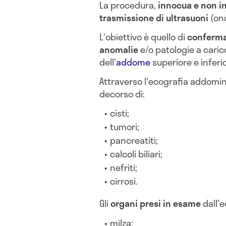
La procedura,
innocua e non i
trasmissione di ultrasuoni
(ond
L'obiettivo è quello di
confermar
anomalie
e/o patologie a carico
dell'
addome
superiore e inferi
Attraverso l'ecografia addomi
decorso di:
cisti;
tumori;
pancreatiti;
calcoli biliari;
nefriti;
cirrosi.
Gli
organi presi in esame
dall'
milza;