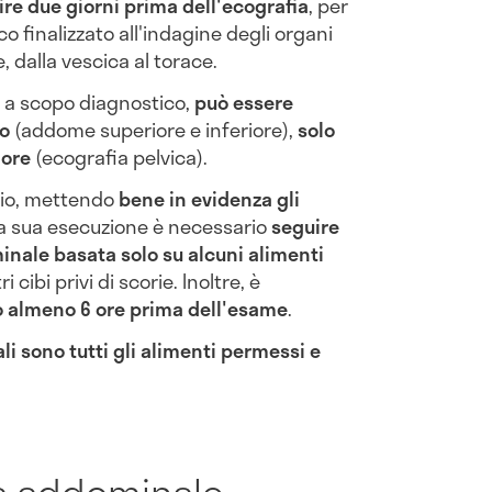
ire due giorni prima dell'ecografia
, per
o finalizzato all'indagine degli organi
, dalla vescica al torace.
o a scopo diagnostico,
può essere
o
(addome superiore e inferiore),
solo
iore
(ecografia pelvica).
lio, mettendo
bene in evidenza gli
la sua esecuzione è necessario
seguire
inale basata solo su alcuni alimenti
cibi privi di scorie. Inoltre, è
o almeno 6 ore prima dell'esame
.
i sono tutti gli alimenti permessi e
ia addominale