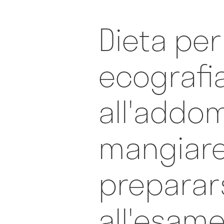
Dieta per
ecografi
all'addo
mangiare
preparar
all'esam