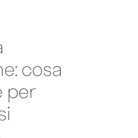
a
me: cosa
 per
si
e