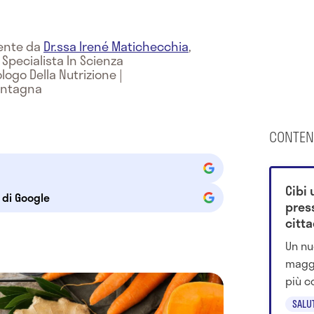
mente da
Dr.ssa Irené Matichecchia
,
, Specialista In Scienza
ologo Della Nutrizione
|
Montagna
CONTEN
Cibi 
e di Google
press
citta
avve
Un nu
maggi
più c
e sic
SALU