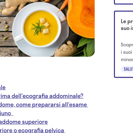
Le pr
suo 
Scopr
i suoi
minor
è più
SALU
benes
ale
rima dell'ecografia addominale?
addome, come prepararsi all'esame
giuno
ll'addome superiore
riore o ecografia pelvica