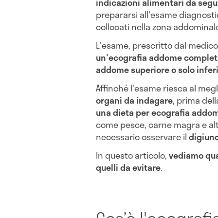
indicazioni alimentari da segu
prepararsi all'esame diagnostic
collocati nella zona addominale
L'esame, prescritto dal medic
un'ecografia addome complet
addome superiore o solo infer
Affinché l'esame riesca al meg
organi da indagare
, prima del
una dieta per ecografia addom
come pesce, carne magra e altri 
necessario osservare il
digiun
In questo articolo,
vediamo qual
quelli da evitare
.
Cos’è l'ecograf