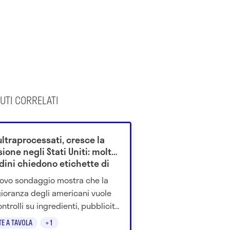
UTI CORRELATI
ultraprocessati, cresce la
ione negli Stati Uniti: molti
dini chiedono etichette di
rtimento
ovo sondaggio mostra che la
oranza degli americani vuole
ontrolli su ingredienti, pubblicità
urezza dei prodotti industriali
TE A TAVOLA
+1