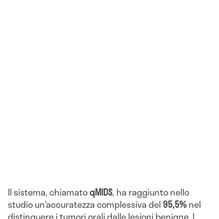
Il sistema, chiamato
qMIDS
, ha raggiunto nello
studio un’accuratezza complessiva del
95,5%
nel
distinguere i tumori orali dalle lesioni benigne. I